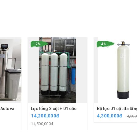
-2%
-4%
 Autoval
Lọc tổng 3 cột + 01 cốc
14,200,000đ
4,300,000đ
4,500
14,500,000đ