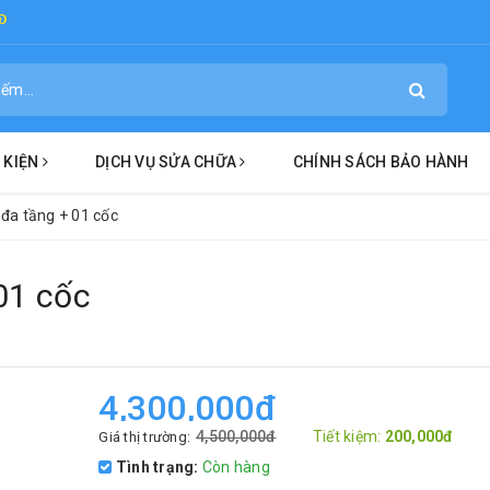
H KIỆN
DỊCH VỤ SỬA CHỮA
CHÍNH SÁCH BẢO HÀNH
 đa tầng + 01 cốc
 01 cốc
4,300,000đ
4,500,000đ
Tiết kiệm:
200,000đ
Giá thị trường:
Tình trạng:
Còn hàng