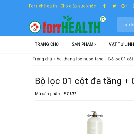
For rich health - Cho giàu sức khỏe
TRANG CHỦ
SẢN PHẨM
VẬT TƯ LIN
Trang chủ
he-thong-loc-nuoc-tong
Bộ lọc 01 cột
Bộ lọc 01 cột đa tầng +
Mã sản phẩm:
FT101