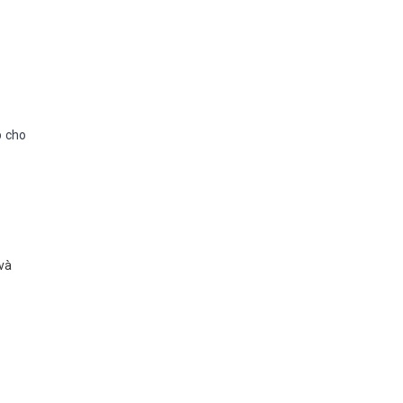
p cho
 và