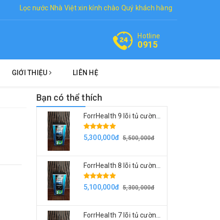
Lọc nước Nhà Việt xin kính chào Quý khách hàng
Hotline
0915
GIỚI THIỆU
LIÊN HỆ
Bạn có thể thích
ForrHealth 9 lõi tủ cường lực
5,300,000đ
5,500,000đ
ForrHealth 8 lõi tủ cường lực
5,100,000đ
5,300,000đ
ForrHealth 7 lõi tủ cường lực