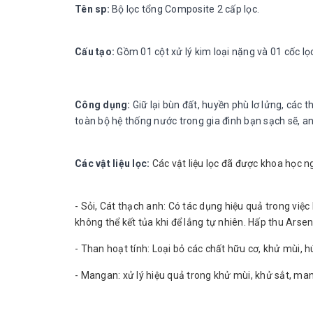
Tên sp:
Bộ lọc tổng Composite 2 cấp lọc.
Cấu tạo:
Gồm 01
cột xử lý kim loại nặng và 01 cốc l
Công dụng:
Giữ lại bùn đất, huyền phù lơ lửng, các 
toàn bộ hệ thống nước trong gia đình bạn sạch sẽ, an 
Các vật liệu lọc:
Các vật liệu lọc đã được khoa học 
- Sỏi, Cát thạch anh: Có tác dụng hiệu quả trong việc
không thể kết tủa khi để lắng tự nhiên. Hấp thu Ars
- Than hoạt tính: Loại bỏ các chất hữu cơ, khử mùi, h
- Mangan: xử lý hiệu quả trong khử mùi, khử sắt, man