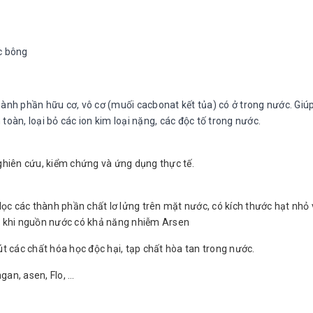
ọc bông
thành phần hữu cơ, vô cơ (muối cacbonat kết tủa) có ở trong nước. Giú
toàn, loại bỏ các ion kim loại nặng, các độc tố trong nước.
nghiên cứu, kiểm chứng và ứng dụng thực tế.
 lọc các thành phần chất lơ lửng trên mặt nước, có kích thước hạt nhỏ
en khi nguồn nước có khả năng nhiễm Arsen
út các chất hóa học độc hại, tạp chất hòa tan trong nước.
gan, asen, Flo, …