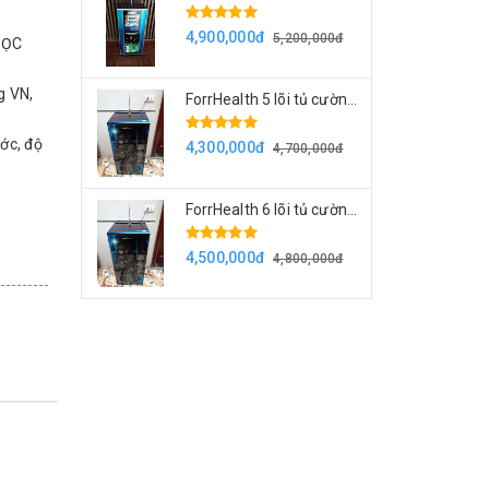
4,900,000đ
5,200,000đ
LỌC
g VN,
ForrHealth 5 lõi tủ cường lực
ớc, độ
4,300,000đ
4,700,000đ
ForrHealth 6 lõi tủ cường lực
4,500,000đ
4,800,000đ