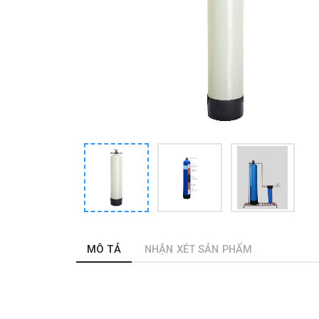
MÔ TẢ
NHẬN XÉT SẢN PHẨM