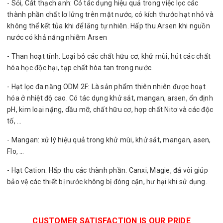
- Sỏi, Cát thạch anh: Có tác dụng hiệu quả trong việc lọc các
thành phần chất lơ lửng trên mặt nước, có kích thước hạt nhỏ và
không thể kết tủa khi để lắng tự nhiên. Hấp thu Arsen khi nguồn
nước có khả năng nhiễm Arsen
- Than hoạt tính: Loại bỏ các chất hữu cơ, khử mùi, hút các chất
hóa học độc hại, tạp chất hòa tan trong nước.
- Hạt lọc đa năng ODM 2F: Là sản phẩm thiên nhiên được hoạt
hóa ở nhiệt độ cao. Có tác dụng khử sắt, mangan, arsen, ổn định
pH, kim loại nặng, dầu mỡ, chất hữu cơ, hợp chất Nitơ và các độc
tố, …
- Mangan: xử lý hiệu quả trong khử mùi, khử sắt, mangan, asen,
Flo, …
- Hạt Cation: Hấp thu các thành phần: Canxi, Magie, đá vôi giúp
bảo vệ các thiết bị nước không bị đóng cặn, hư hại khi sử dụng.
CUSTOMER SATISFACTION IS OUR PRIDE