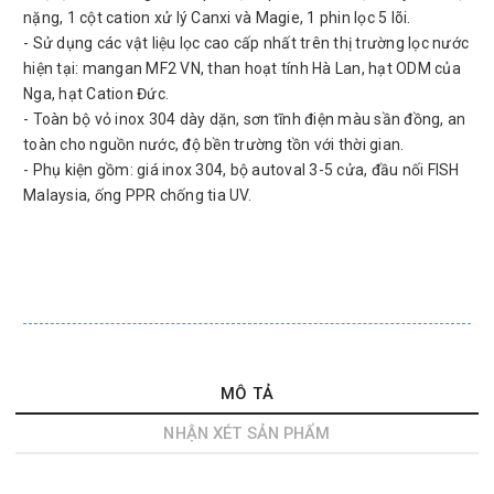
nặng, 1 cột cation xử lý Canxi và Magie, 1 phin lọc 5 lõi.
- Sử dụng các vật liệu lọc cao cấp nhất trên thị trường lọc nước
hiện tại: mangan MF2 VN, than hoạt tính Hà Lan, hạt ODM của
Nga, hạt Cation Đức.
- Toàn bộ vỏ inox 304 dày dặn, sơn tĩnh điện màu sần đồng, an
toàn cho nguồn nước, độ bền trường tồn với thời gian.
- Phụ kiện gồm: giá inox 304, bộ autoval 3-5 cửa, đầu nối FISH
Malaysia, ống PPR chống tia UV.
MÔ TẢ
NHẬN XÉT SẢN PHẨM